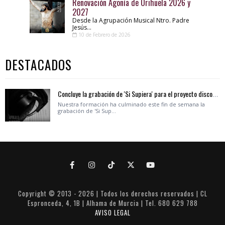
Renovación Agonía de Orihuela 2026 y
2027
Desde la Agrupación Musical Ntro. Padre
Jesús...
10 de Febrero de 2026
DESTACADOS
Concluye la grabación de 'Si Supiera' para el proyecto discográfico APOLO 2
Nuestra formación ha culminado este fin de semana la
grabación de 'Si Sup...
Copyright © 2013 -
2026 | Todos los derechos reservados | CL
Espronceda, 4, 1B | Alhama de Murcia | Tel. 680 629 788
AVISO LEGAL