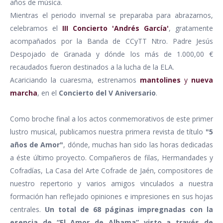
años de música.
Mientras el periodo invernal se preparaba para abrazarnos,
celebramos el
III Concierto 'Andrés García'
, gratamente
acompañados por la Banda de CCyTT Ntro. Padre Jesús
Despojado de Granada y dónde los más de 1.000,00 €
recaudados fueron destinados a la lucha de la ELA.
Acariciando la cuaresma, estrenamos
mantolines
y
nueva
marcha
, en el
Concierto del V Aniversario
.
Como broche final a los actos conmemorativos de este primer
lustro musical, publicamos nuestra primera revista de título
"5
años de Amor"
, dónde, muchas han sido las horas dedicadas
a éste último proyecto. Compañeros de filas, Hermandades y
Cofradías, La Casa del Arte Cofrade de Jaén, compositores de
nuestro repertorio y varios amigos vinculados a nuestra
formación han reflejado opiniones e impresiones en sus hojas
centrales.
Un total de 68 páginas impregnadas con la
esencia de “El Amor de Alhama” visto a través de