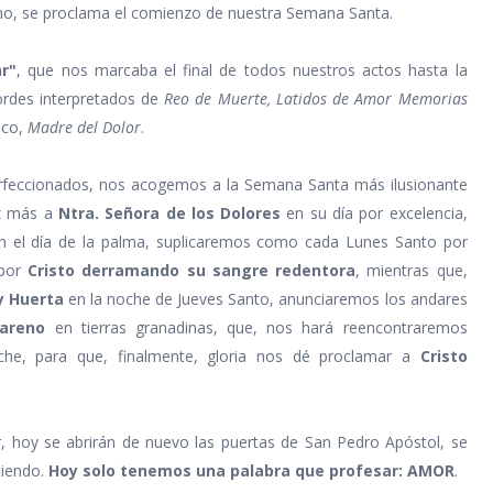
mno, se proclama el comienzo de nuestra Semana Santa.
r"
, que nos marcaba el final de todos nuestros actos hasta la
rdes interpretados de
Reo de Muerte,
Latidos de Amor
Memorias
lico,
Madre del Dolor
.
erfeccionados, nos acogemos a la Semana Santa más ilusionante
ez más a
Ntra. Señora de los Dolores
en su día por excelencia,
 el día de la palma, suplicaremos como cada Lunes Santo por
 por
Cristo derramando su sangre redentora
, mientras que,
y Huerta
en la noche de Jueves Santo, anunciaremos los andares
zareno
en tierras granadinas, que, nos hará reencontraremos
he, para que, finalmente, gloria nos dé proclamar a
Cristo
r, hoy se abrirán de nuevo las puertas de San Pedro Apóstol, se
tiendo.
Hoy solo tenemos una palabra que profesar: AMOR
.