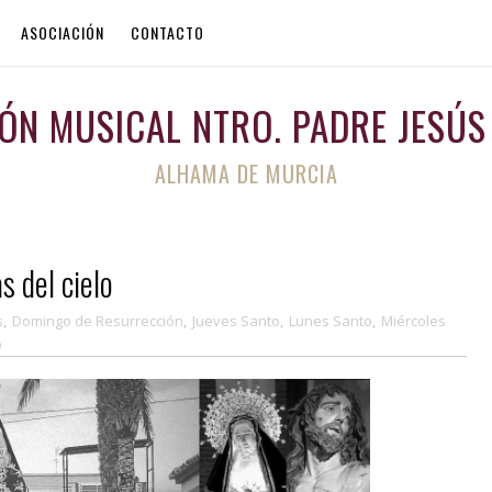
ASOCIACIÓN
CONTACTO
ÓN MUSICAL NTRO. PADRE JESÚS
ALHAMA DE MURCIA
s del cielo
s
,
Domingo de Resurrección
,
Jueves Santo
,
Lunes Santo
,
Miércoles
o