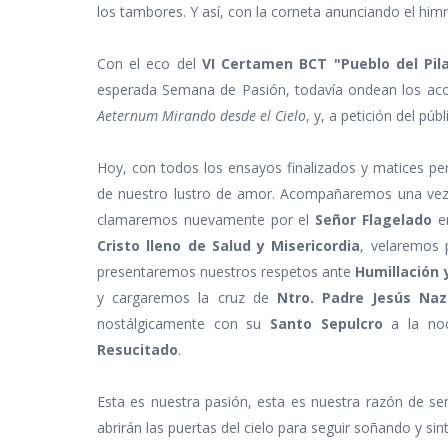
los tambores. Y así, con la corneta anunciando el hi
Con el eco del
VI Certamen BCT "Pueblo del Pila
esperada Semana de Pasión, todavía ondean los aco
Aeternum
Mirando desde el Cielo
, y, a petición del púb
Hoy, con todos los ensayos finalizados y matices p
de nuestro lustro de amor. Acompañaremos una v
clamaremos nuevamente por el
Señor Flagelado
en
Cristo lleno de Salud y Misericordia
, velaremos
presentaremos nuestros respetos ante
Humillación 
y cargaremos la cruz de
Ntro. Padre Jesús Na
nostálgicamente con su
Santo Sepulcro
a la noc
Resucitado
.
Esta es nuestra pasión, esta es nuestra razón de se
abrirán las puertas del cielo para seguir soñando y sin