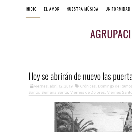
INICIO
EL AMOR
NUESTRA MÚSICA
UNIFORMIDAD
AGRUPACI
Hoy se abrirán de nuevo las puerta
viernes, abril 12, 2019
Crónicas
,
Domingo de Ramo
Santo
,
Semana Santa
,
Viernes de Dolores
,
Viernes Sant