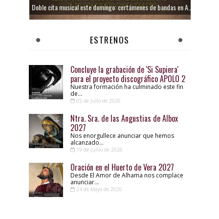
Doble cita musical este domingo: certámenes de bandas en Alhama y Totana
ESTRENOS
Concluye la grabación de 'Si Supiera'
para el proyecto discográfico APOLO 2
Nuestra formación ha culminado este fin
de...
05 de Julio de 2026
Ntra. Sra. de las Angustias de Albox
2027
Nos enorgullece anunciar que hemos
alcanzado...
19 de Junio de 2026
Oración en el Huerto de Vera 2027
Desde El Amor de Alhama nos complace
anunciar...
24 de Mayo de 2026