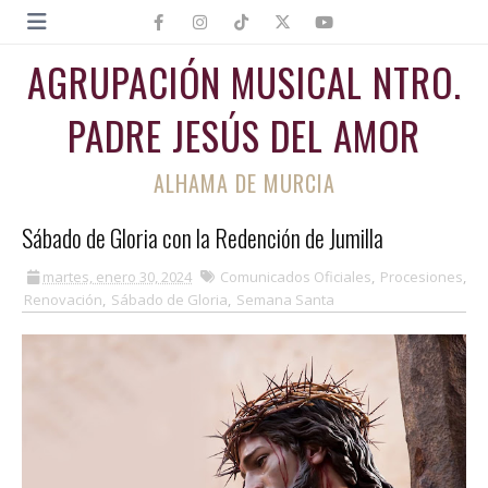
AGRUPACIÓN MUSICAL NTRO.
PADRE JESÚS DEL AMOR
ALHAMA DE MURCIA
Sábado de Gloria con la Redención de Jumilla
martes, enero 30, 2024
Comunicados Oficiales
,
Procesiones
,
Renovación
,
Sábado de Gloria
,
Semana Santa