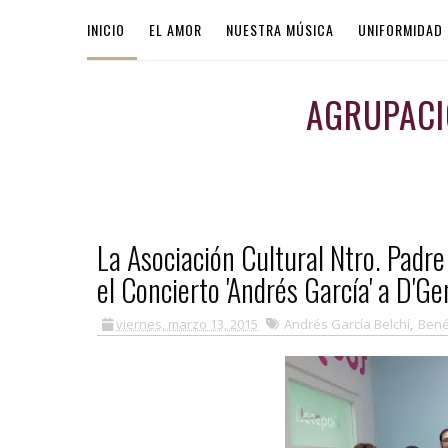
INICIO
EL AMOR
NUESTRA MÚSICA
UNIFORMIDAD
AGRUPACI
La Asociación Cultural Ntro. Padr
el Concierto 'Andrés García' a D'G
viernes, marzo 13, 2015
Andrés García Belchí
,
Bené